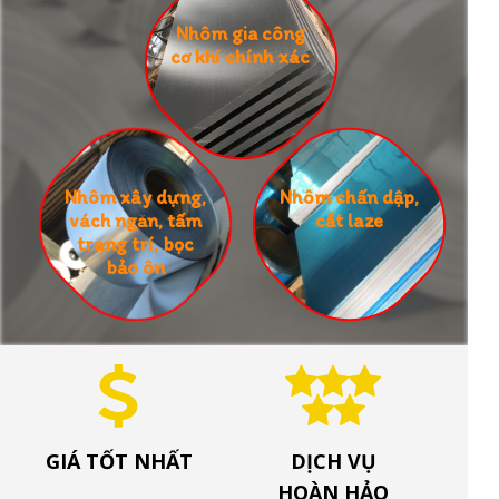
Nhôm gia công
cơ khí chính xác
Nhôm xây dựng,
Nhôm chấn dập,
vách ngăn, tấm
cắt laze
trang trí, bọc
bảo ôn
GIÁ TỐT NHẤT
DỊCH VỤ
HOÀN HẢO