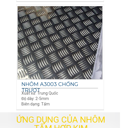
NHÔM A3003 CHỐNG
TRƯỢT
Xuất xứ: Trung Quốc
Độ dày: 2-5mm
Biên dạng: Tấm
ỨNG DỤNG CỦA NHÔM